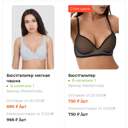
Стоп цена
Бюстгальтер мягкая
Бюстгальтер
В наличии: 1
чашка
Бренд:
Madamoda
В наличии: 1
Бренд:
Madamoda
Оптовая
от 20 000₽
Оптовая
от 20 000₽
750
₽
/шт
690
₽
/шт
Мелкооптовая
от 3 000₽
Мелкооптовая
от 3 000₽
750
₽
/шт
966
₽
/шт