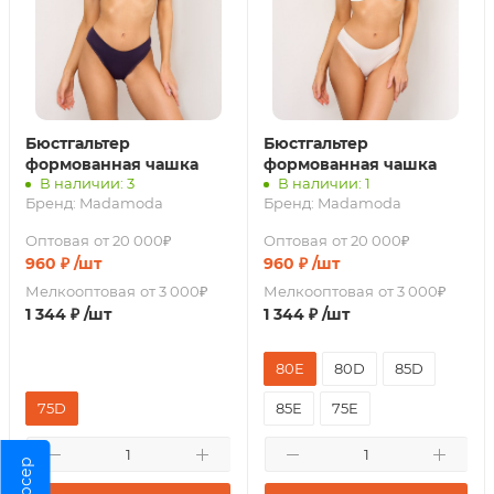
Бюстгальтер
Бюстгальтер
формованная чашка
формованная чашка
В наличии: 3
В наличии: 1
Бренд:
Madamoda
Бренд:
Madamoda
Оптовая
от 20 000₽
Оптовая
от 20 000₽
960
₽
/шт
960
₽
/шт
Мелкооптовая
от 3 000₽
Мелкооптовая
от 3 000₽
1 344
₽
/шт
1 344
₽
/шт
80E
80D
85D
75D
85E
75E
Парсер