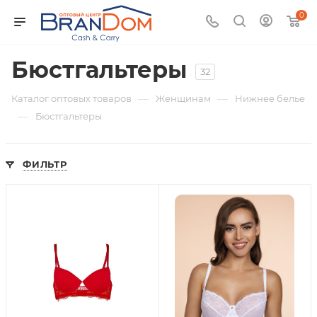
0
Бюстгальтеры
32
—
—
Каталог оптовых товаров
Женщинам
Нижнее белье
—
Бюстгальтеры
ФИЛЬТР