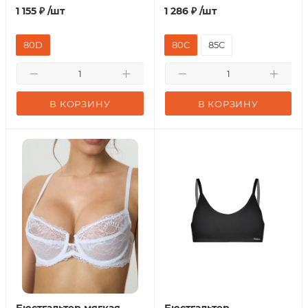
1 155
₽
/шт
1 286
₽
/шт
80D
80C
85C
В КОРЗИНУ
В КОРЗИНУ