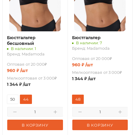
Бюстгальтер
Бюстгальтер
В наличии: 7
бесшовный
Бренд:
Madamoda
В наличии: 1
Бренд:
Madamoda
Оптовая
от 20 000₽
Оптовая
от 20 000₽
960
₽
/шт
960
₽
/шт
Мелкооптовая
от 3 000₽
Мелкооптовая
от 3 000₽
1 344
₽
/шт
1 344
₽
/шт
50
44
48
В КОРЗИНУ
В КОРЗИНУ