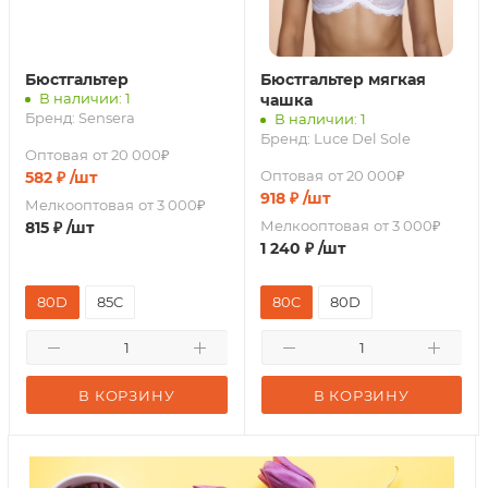
Бюстгальтер
Бюстгальтер мягкая
В наличии: 1
чашка
Бренд:
Sensera
В наличии: 1
Бренд:
Luce Del Sole
Оптовая
от 20 000₽
Оптовая
от 20 000₽
582
₽
/шт
918
₽
/шт
Мелкооптовая
от 3 000₽
Мелкооптовая
от 3 000₽
815
₽
/шт
1 240
₽
/шт
80D
85C
80C
80D
В КОРЗИНУ
В КОРЗИНУ