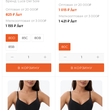
Бренд:
Luce Del Sole
Оптовая
от 20 000₽
Оптовая
от 20 000₽
1 015
₽
/шт
825
₽
/шт
Мелкооптовая
от 3 000₽
Мелкооптовая
от 3 000₽
1 421
₽
/шт
1 155
₽
/шт
80D
85C
80B
85B
80C
В КОРЗИНУ
В КОРЗИНУ