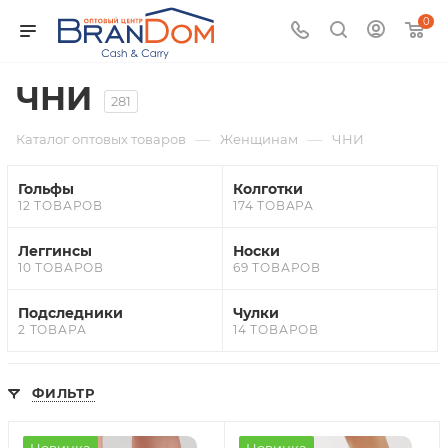
0
ЧНИ
281
—
—
Каталог оптовых товаров
Женщинам
ЧНИ
Гольфы
Колготки
12 ТОВАРОВ
174 ТОВАРА
Леггинсы
Носки
10 ТОВАРОВ
69 ТОВАРОВ
Подследники
Чулки
2 ТОВАРА
14 ТОВАРОВ
ФИЛЬТР