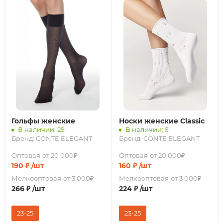
Гольфы женские
Носки женские Classic
В наличии: 29
В наличии: 9
Бренд:
CONTE ELEGANT
Бренд:
CONTE ELEGANT
Оптовая
от 20 000₽
Оптовая
от 20 000₽
190
₽
/шт
160
₽
/шт
Мелкооптовая
от 3 000₽
Мелкооптовая
от 3 000₽
266
₽
/шт
224
₽
/шт
23-25
23-25