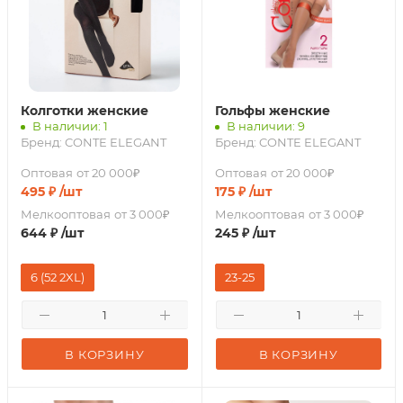
Колготки женские
Гольфы женские
В наличии: 1
В наличии: 9
Бренд:
CONTE ELEGANT
Бренд:
CONTE ELEGANT
Оптовая
от 20 000₽
Оптовая
от 20 000₽
495
₽
/шт
175
₽
/шт
Мелкооптовая
от 3 000₽
Мелкооптовая
от 3 000₽
644
₽
/шт
245
₽
/шт
6 (52 2XL)
23-25
В КОРЗИНУ
В КОРЗИНУ