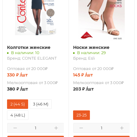
Колготки женские
Носки женские
В наличии: 10
В наличии: 29
Бренд:
CONTE ELEGANT
Бренд:
Esli
Оптовая
от 20 000₽
Оптовая
от 20 000₽
330
₽
/шт
145
₽
/шт
Мелкооптовая
от 3 000₽
Мелкооптовая
от 3 000₽
380
₽
/шт
203
₽
/шт
2 (44 S)
3 (46 M)
4 (48 L)
23-25