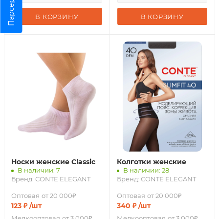
Парсер
В КОРЗИНУ
В КОРЗИНУ
Носки женские Classic
Колготки женские
В наличии: 7
В наличии: 28
Бренд:
CONTE ELEGANT
Бренд:
CONTE ELEGANT
Оптовая
от 20 000₽
Оптовая
от 20 000₽
123
₽
/шт
340
₽
/шт
Мелкооптовая
от 3 000₽
Мелкооптовая
от 3 000₽