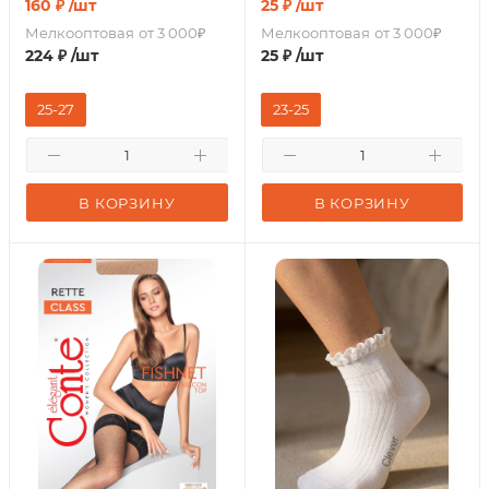
160
₽
/шт
25
₽
/шт
Мелкооптовая
от 3 000₽
Мелкооптовая
от 3 000₽
224
₽
/шт
25
₽
/шт
25-27
23-25
В КОРЗИНУ
В КОРЗИНУ