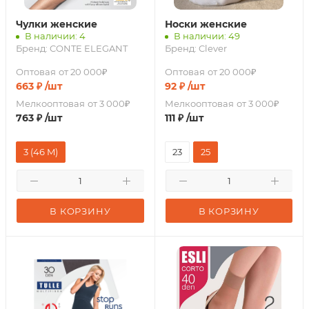
Чулки женские
Носки женские
В наличии: 4
В наличии: 49
Бренд:
CONTE ELEGANT
Бренд:
Clever
Оптовая
от 20 000₽
Оптовая
от 20 000₽
663
₽
/шт
92
₽
/шт
Мелкооптовая
от 3 000₽
Мелкооптовая
от 3 000₽
763
₽
/шт
111
₽
/шт
3 (46 M)
23
25
В КОРЗИНУ
В КОРЗИНУ