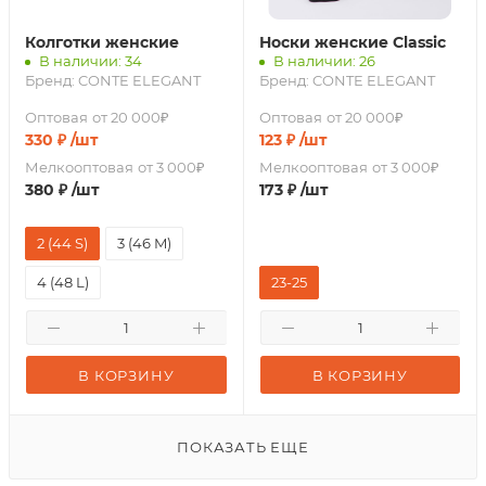
Колготки женские
Носки женские Classic
В наличии: 34
В наличии: 26
Бренд:
CONTE ELEGANT
Бренд:
CONTE ELEGANT
Оптовая
от 20 000₽
Оптовая
от 20 000₽
330
₽
/шт
123
₽
/шт
Мелкооптовая
от 3 000₽
Мелкооптовая
от 3 000₽
380
₽
/шт
173
₽
/шт
2 (44 S)
3 (46 M)
4 (48 L)
23-25
В КОРЗИНУ
В КОРЗИНУ
ПОКАЗАТЬ ЕЩЕ