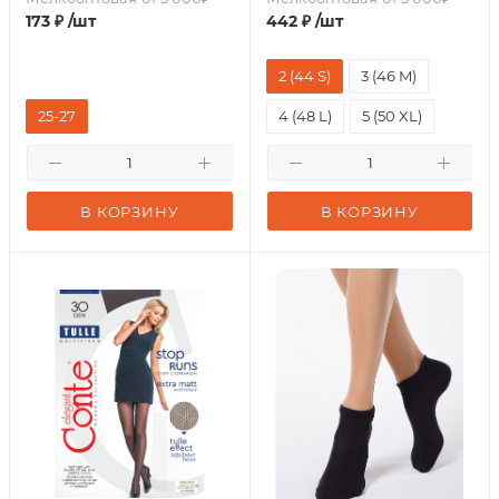
173
₽
/шт
442
₽
/шт
2 (44 S)
3 (46 M)
25-27
4 (48 L)
5 (50 XL)
В КОРЗИНУ
В КОРЗИНУ