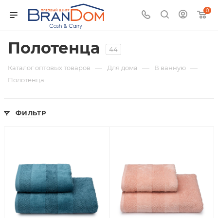
0
Полотенца
44
—
—
—
Каталог оптовых товаров
Для дома
В ванную
Полотенца
ФИЛЬТР