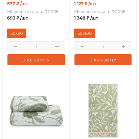
577
₽
/шт
1 123
₽
/шт
Мелкооптовая
от 3 000₽
Мелкооптовая
от 3 000₽
693
₽
/шт
1 348
₽
/шт
50x90
50х100
В КОРЗИНУ
В КОРЗИНУ