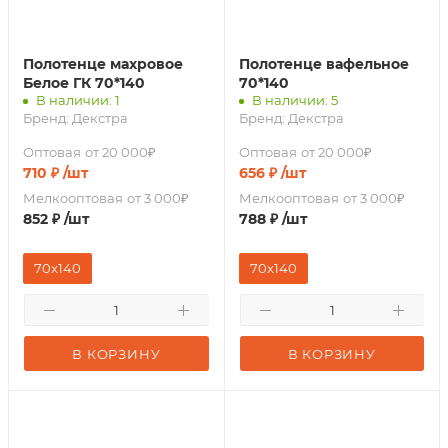
Полотенце махровое
Полотенце вафельное
Белое ГК 70*140
70*140
В наличии: 1
В наличии: 5
Бренд:
Декстра
Бренд:
Декстра
Оптовая
от 20 000₽
Оптовая
от 20 000₽
710
₽
/шт
656
₽
/шт
Мелкооптовая
от 3 000₽
Мелкооптовая
от 3 000₽
852
₽
/шт
788
₽
/шт
70x140
70x140
В КОРЗИНУ
В КОРЗИНУ