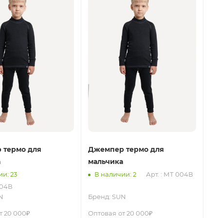
 термо для
Джемпер термо для
а
мальчика
и: 23
В наличии: 2
Арт. : МТ 004В
004В
N
Бренд:
SUN
т 20 000₽
Оптовая
от 20 000₽