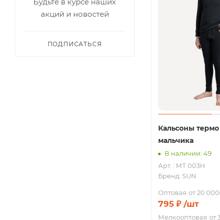
Будьте в курсе наших
акций и новостей
ПОДПИСАТЬСЯ
Кальсоны термо
мальчика
В наличии: 49
Арт. : МТ 003Н
Бренд:
SUN
Оптовая
от 20 000
795
₽
/шт
Мелкооптовая
от 