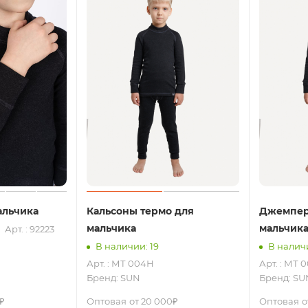
альчика
Кальсоны термо для
Джемпер
мальчика
мальчик
Арт. : 92223
В наличии: 19
В наличи
Арт. : МТ 004Н
Арт. : МТ 
Бренд:
SUN
Бренд:
SU
₽
Оптовая
от 20 000₽
Оптовая
о