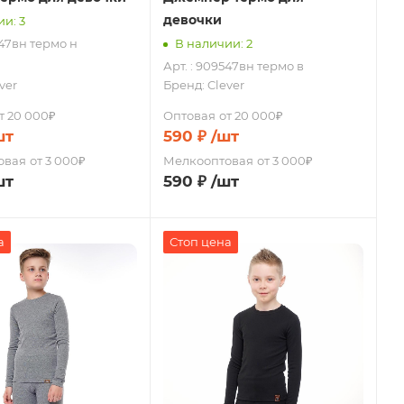
девочки
и: 3
547вн термо н
В наличии: 2
Арт. : 909547вн термо в
ver
Бренд:
Clever
т 20 000₽
Оптовая
от 20 000₽
шт
590
₽
/шт
овая
от 3 000₽
Мелкооптовая
от 3 000₽
шт
590
₽
/шт
а
Стоп цена