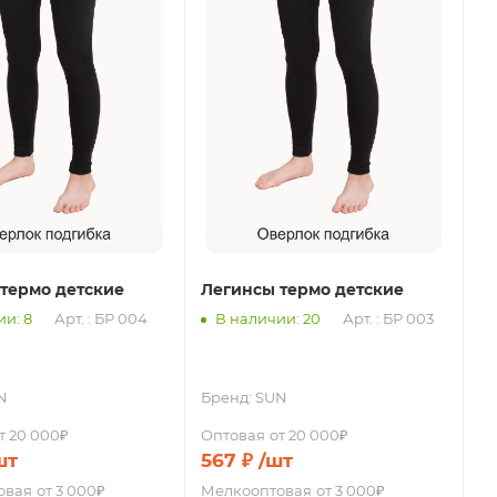
термо детские
Легинсы термо детские
и: 8
Арт. : БР 004
В наличии: 20
Арт. : БР 003
N
Бренд:
SUN
т 20 000₽
Оптовая
от 20 000₽
шт
567
₽
/шт
овая
от 3 000₽
Мелкооптовая
от 3 000₽