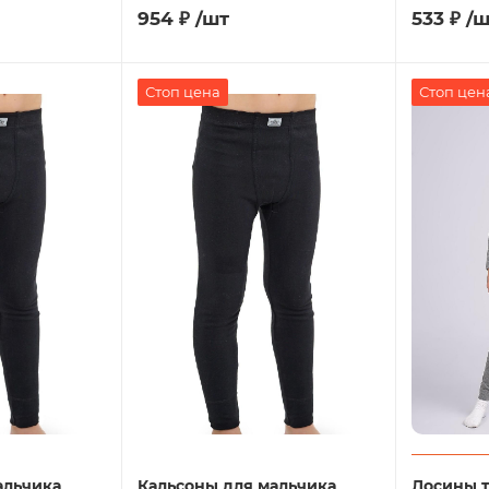
954
₽
/шт
533
₽
/ш
Стоп цена
Стоп цен
альчика
Кальсоны для мальчика
Лосины т