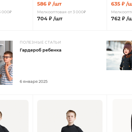
586
₽
/шт
635
₽
/
3 000₽
Мелкооптовая
от 3 000₽
Мелкоопт
704
₽
/шт
762
₽
/
ПОЛЕЗНЫЕ СТАТЬИ
Гардероб ребенка
6 января 2025