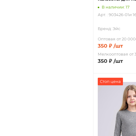
В наличии: 17
Арт. : 903426-01и 1
Бренд:
Эйс
Оптовая
от 20 000
350
₽
/шт
Мелкооптовая
от 
350
₽
/шт
Стоп цена