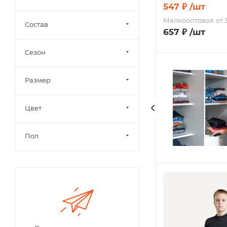
547
₽
/шт
Мелкооптовая
от 
Состав
657
₽
/шт
Сезон
Размер
Цвет
Пол