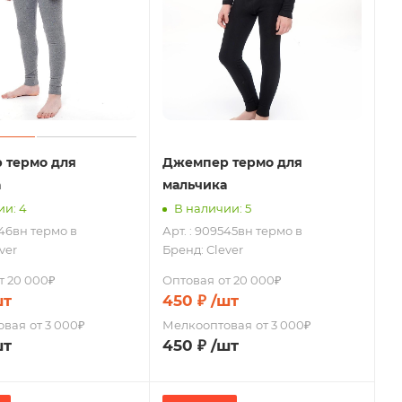
 термо для
Джемпер термо для
а
мальчика
ии: 4
В наличии: 5
546вн термо в
Арт. : 909545вн термо в
ver
Бренд:
Clever
т 20 000₽
Оптовая
от 20 000₽
шт
450
₽
/шт
овая
от 3 000₽
Мелкооптовая
от 3 000₽
шт
450
₽
/шт