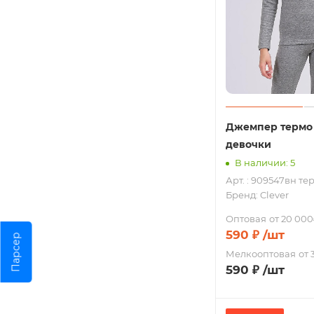
Джемпер термо
девочки
В наличии: 5
Арт. : 909547вн те
Бренд:
Clever
Оптовая
от 20 000
590
₽
/шт
Парсер
Мелкооптовая
от 
590
₽
/шт