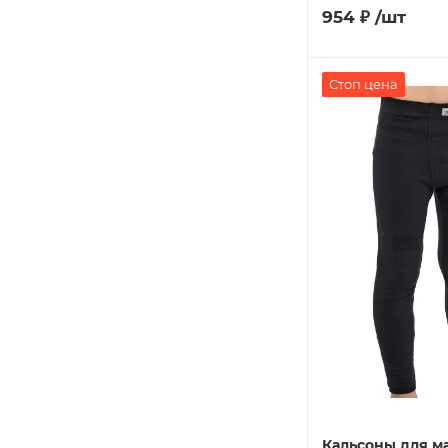
954
₽
/шт
Стоп цена
Кальсоны для м