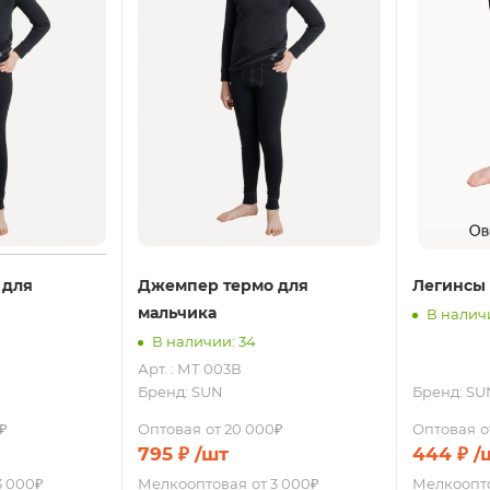
 для
Джемпер термо для
Легинсы 
мальчика
В наличи
В наличии: 34
Арт. : МТ 003В
Бренд:
SUN
Бренд:
SU
₽
Оптовая
от 20 000₽
Оптовая
о
795
₽
/шт
444
₽
/
3 000₽
Мелкооптовая
от 3 000₽
Мелкоопт