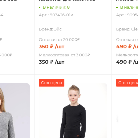
В наличии: 8
В наличи
64
Арт. : 903426-01и
Арт. : 909
Бренд:
Эйс
Бренд:
Cle
₽
Оптовая
от 20 000₽
Оптовая
о
350
₽
/шт
490
₽
/
3 000₽
Мелкооптовая
от 3 000₽
Мелкоопт
350
₽
/шт
490
₽
/
Стоп цена
Стоп цен