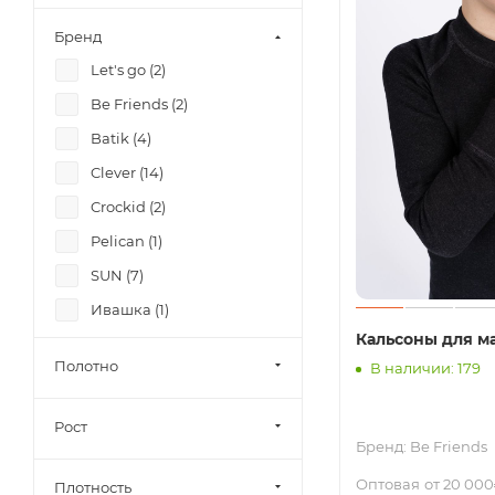
Бренд
Let's go (
2
)
Be Friends (
2
)
Batik (
4
)
Clever (
14
)
Crockid (
2
)
Pelican (
1
)
SUN (
7
)
Ивашка (
1
)
Кальсоны для м
Эйс (
2
)
Полотно
В наличии: 179
Ян (
4
)
Рост
Бренд:
Be Friends
Оптовая
от 20 000
Плотность