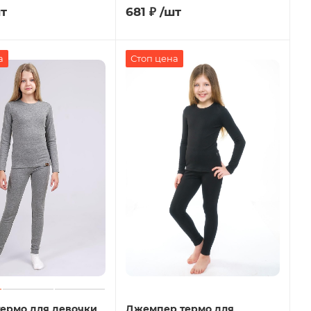
т
681
₽
/шт
а
Стоп цена
ермо для девочки
Джемпер термо для