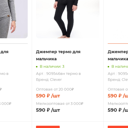
 для
Джемпер термо для
Джемпер
мальчика
мальчик
В наличии: 3
В налич
рмо в
Арт. : 909546вн термо в
Арт. : 909
Бренд:
Clever
Бренд:
Cle
₽
Оптовая
от 20 000₽
Оптовая
о
590
₽
/шт
590
₽
/
3 000₽
Мелкооптовая
от 3 000₽
Мелкоопт
590
₽
/шт
590
₽
/