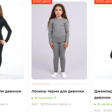
Стоп цена
Стоп цен
ля девочки
Лосины термо для девочки
Джемпер
девочки
В наличии: 5
рмо н
Арт. : 909544вн термо н
В наличи
Арт. : 909