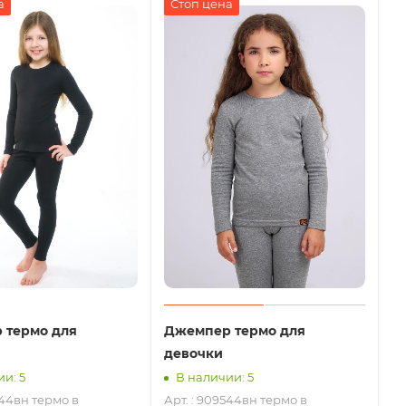
а
Стоп цена
 термо для
Джемпер термо для
девочки
и: 5
В наличии: 5
544вн термо в
Арт. : 909544вн термо в