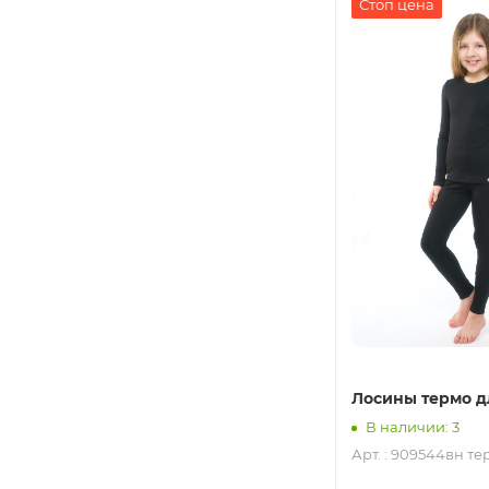
Стоп цена
Лосины термо д
В наличии: 3
Арт. : 909544вн те