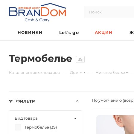
НОВИНКИ
Let's go
АКЦИИ
Ж
Термобелье
39
—
—
Каталог оптовых товаров
Детям
Нижнее белье
По умолчанию (возр
ФИЛЬТР
Вид товара
Термобелье (
39
)