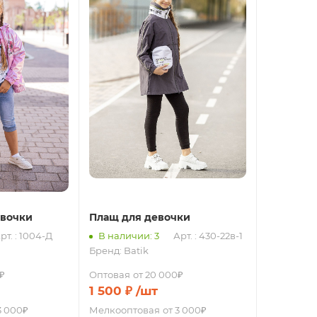
евочки
Плащ для девочки
рт. : 1004-Д
В наличии: 3
Арт. : 430-22в-1
Бренд:
Batik
₽
Оптовая
от 20 000₽
1 500
₽
/шт
3 000₽
Мелкооптовая
от 3 000₽