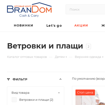
НОВИНКИ
Let's go
АКЦИИ
Ж
Ветровки и плащи
2
—
—
Каталог оптовых товаров
Детям
Верхняя одежда
По умолчанию (возр
ФИЛЬТР
Стоп цена
Вид товара
Ветровки и плащи (
2
)