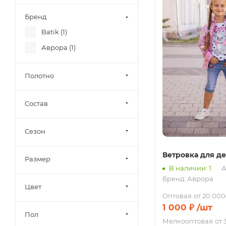
Бренд
Batik (
1
)
Аврора (
1
)
Полотно
Состав
Сезон
Ветровка для д
Размер
В наличии: 1
А
Бренд:
Аврора
Цвет
Оптовая
от 20 000
1 000
₽
/шт
Пол
Мелкооптовая
от 