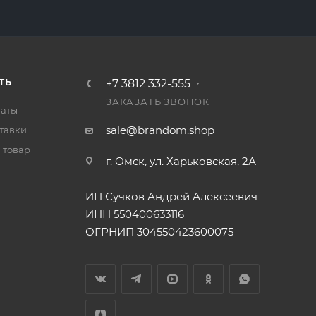
ТЬ
+7 3812 332-555
ЗАКАЗАТЬ ЗВОНОК
латы
sale@brandom.shop
тавки
 товар
г. Омск, ул. Харьковская, 2А
ИП Сучков Андрей Алексеевич
ИНН 550400633116
ОГРНИП 304550423600075