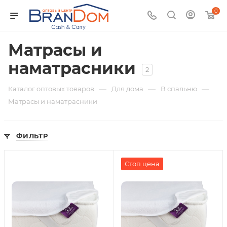
0
Матрасы и
наматрасники
2
—
—
—
Каталог оптовых товаров
Для дома
В спальню
Матрасы и наматрасники
ФИЛЬТР
Стоп цена