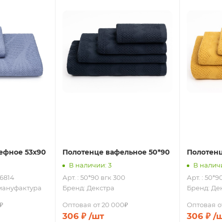
ефное 53х90
Полотенце вафельное 50*90
Полотенц
В наличии: 3
В наличи
06814
Арт. : 50*90 вгк 300
Арт. : 50*9
мануфактура
Бренд:
Декстра
Бренд:
Де
₽
Оптовая
от 20 000₽
Оптовая
о
306
₽
/шт
306
₽
/