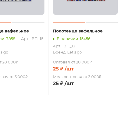
це вафельное
Полотенце вафельное
ии: 7858
Арт. : ВП_15
В наличии: 15456
Арт. : ВП_12
's go
Бренд:
Let's go
т 20 000₽
Оптовая
от 20 000₽
25
₽
/шт
овая
от 3 000₽
Мелкооптовая
от 3 000₽
25
₽
/шт