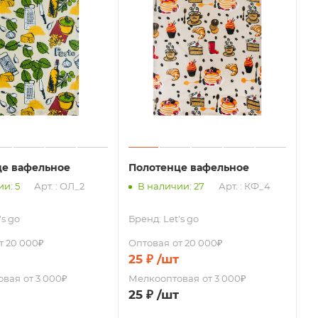
це вафельное
Полотенце вафельное
и: 5
Арт. : ОЛ_2
В наличии: 27
Арт. : КФ_4
's go
Бренд:
Let's go
т 20 000₽
Оптовая
от 20 000₽
25
₽
/шт
овая
от 3 000₽
Мелкооптовая
от 3 000₽
25
₽
/шт