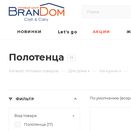
НОВИНКИ
Let's go
АКЦИИ
Ж
Полотенца
17
—
—
—
Каталог оптовых товаров
Для дома
На кухню
По умолчанию (возр
ФИЛЬТР
Вид товара
Полотенца (
17
)