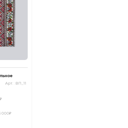
льное
Арт. : ВП_11
₽
3 000₽