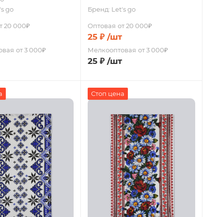
's go
Бренд:
Let's go
т 20 000₽
Оптовая
от 20 000₽
25
₽
/шт
овая
от 3 000₽
Мелкооптовая
от 3 000₽
25
₽
/шт
а
Стоп цена