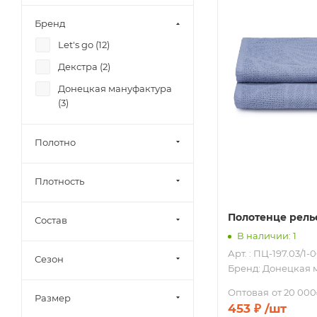
Бренд
Let's go (
12
)
Декстра (
2
)
Донецкая мануфактура
(
3
)
Полотно
Плотность
Полотенце рель
Состав
В наличии: 1
Арт. : ПЦ-197.03/1-
Сезон
Бренд:
Донецкая 
Оптовая
от 20 000
Размер
453
₽
/шт