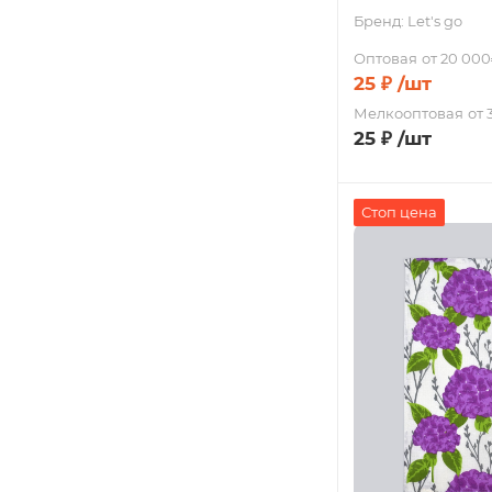
Бренд:
Let's go
Оптовая
от 20 000
25
₽
/шт
Мелкооптовая
от 
25
₽
/шт
Стоп цена