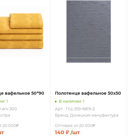
е вафельное 50*90
Полотенце вафельное 50х50
и: 1
В наличии: 1
0 вгк 300
Арт. : ПЦ-359-6819-2
кстра
Бренд:
Донецкая мануфактура
т 20 000₽
Оптовая
от 20 000₽
шт
140
₽
/шт