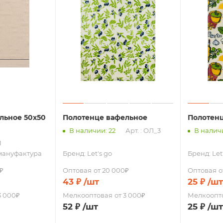
льное 50х50
Полотенце вафельное
Полотен
В наличии: 22
Арт. : ОЛ_3
В наличи
1
мануфактура
Бренд:
Let's go
Бренд:
Let
₽
Оптовая
от 20 000₽
Оптовая
о
43
₽
/шт
25
₽
/шт
3 000₽
Мелкооптовая
от 3 000₽
Мелкоопт
52
₽
/шт
25
₽
/шт