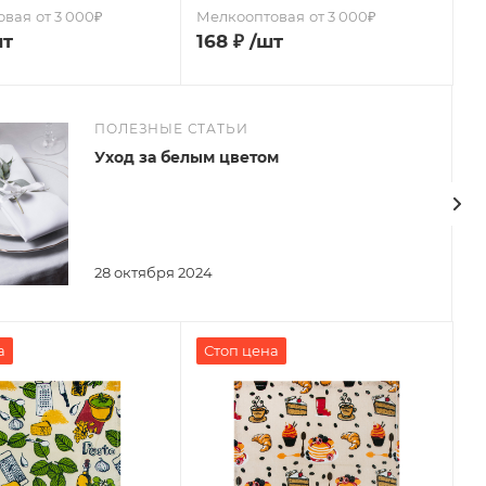
овая
от 3 000₽
Мелкооптовая
от 3 000₽
шт
168
₽
/шт
ПОЛЕЗНЫЕ СТАТЬИ
Уход за белым цветом
28 октября 2024
а
Стоп цена