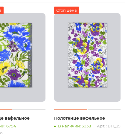
а
Стоп цена
це вафельное
Полотенце вафельное
ии: 6794
В наличии: 3038
Арт. : ВП_29
30