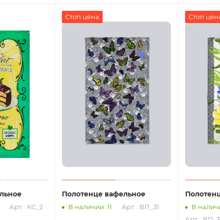
Стоп цена
Стоп цен
льное
Полотенце вафельное
Полотен
Арт. : КС_2
В наличии: 11
Арт. : ВП_31
В налич
Арт. : ВП_