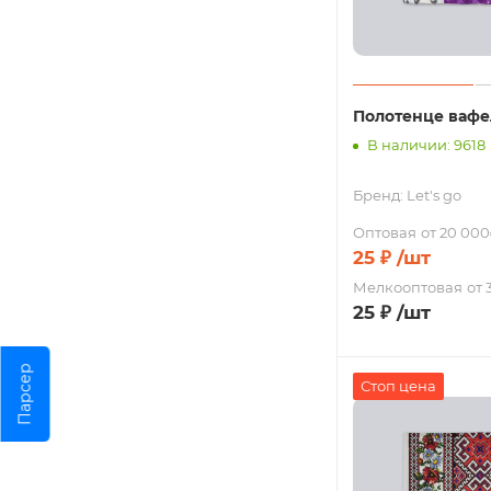
Полотенце вафе
В наличии: 9618
Бренд:
Let's go
Оптовая
от 20 000
25
₽
/шт
Мелкооптовая
от 
25
₽
/шт
Парсер
Стоп цена