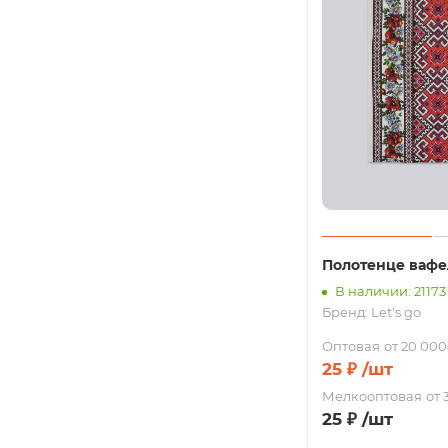
Полотенце вафе
В наличии: 21173
Бренд:
Let's go
Оптовая
от 20 000
25
₽
/шт
Мелкооптовая
от 
25
₽
/шт