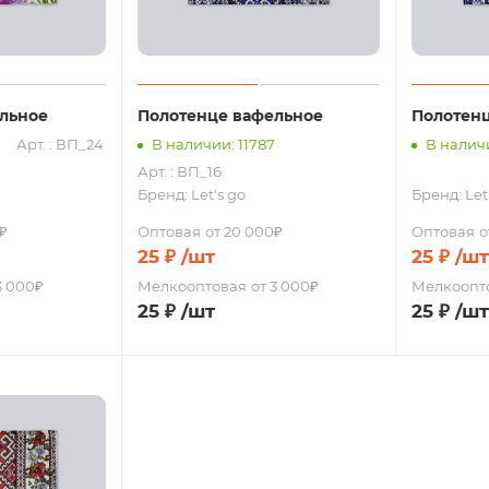
льное
Полотенце вафельное
Полотен
Арт. : ВП_24
В наличии: 11787
В налич
Арт. : ВП_16
Бренд:
Let's go
Бренд:
Let
₽
Оптовая
от 20 000₽
Оптовая
о
25
₽
/шт
25
₽
/шт
3 000₽
Мелкооптовая
от 3 000₽
Мелкоопт
25
₽
/шт
25
₽
/шт