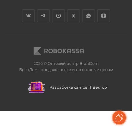
2026 © Оптовый центр BranDom
БрэнДом - продажа одежды по оптовым ценам
БренДом
Разработка сайтов IT Вектор