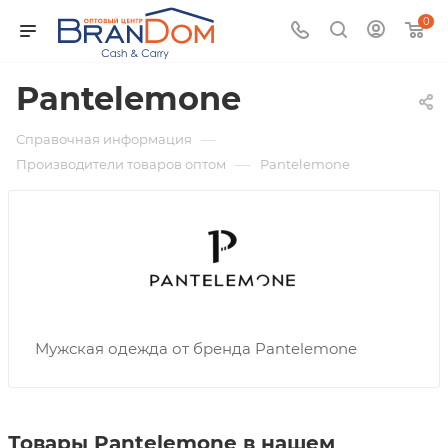
0
Pantelemone
—
Справочная информация
—
Производители товаров оптом
Pantelemone
Мужская одежда от бренда Pantelemone
Товары Pantelemone в нашем