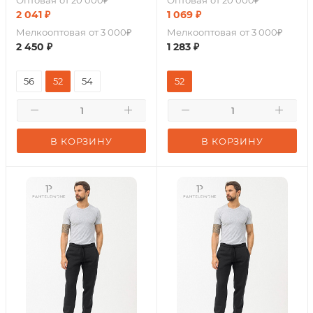
2 041
₽
1 069
₽
Мелкооптовая
от 3 000₽
Мелкооптовая
от 3 000₽
2 450
₽
1 283
₽
56
52
54
52
В КОРЗИНУ
В КОРЗИНУ