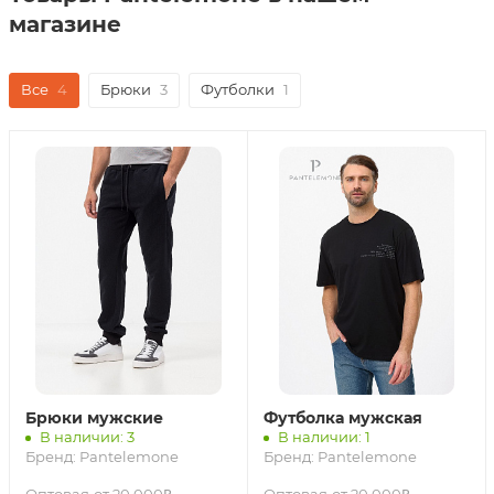
магазине
Все
4
Брюки
3
Футболки
1
Брюки мужские
Футболка мужская
В наличии: 3
В наличии: 1
Бренд:
Pantelemone
Бренд:
Pantelemone
Оптовая
от 20 000₽
Оптовая
от 20 000₽